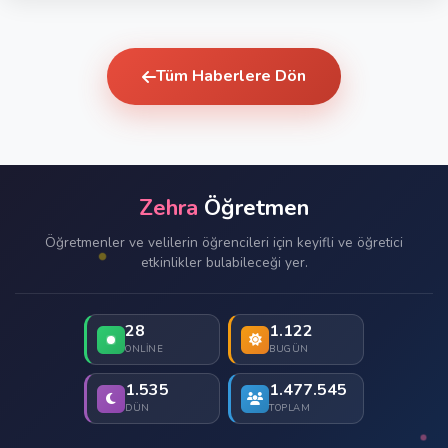
Tüm Haberlere Dön
Zehra
Öğretmen
Öğretmenler ve velilerin öğrencileri için keyifli ve öğretici
etkinlikler bulabileceği yer.
28
1.122
ONLINE
BUGÜN
1.535
1.477.545
DÜN
TOPLAM