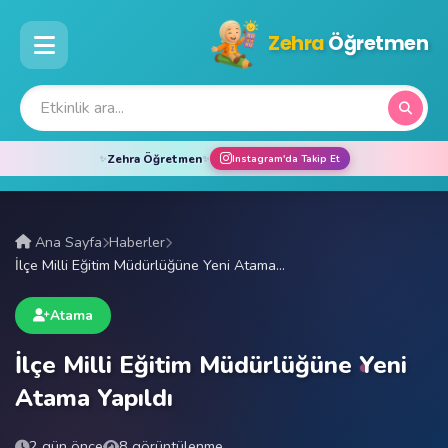
Zehra
Öğretmen
Zehra Öğretmen
✨
✨
Instagram'da Takip Et
Ana Sayfa
Haberler
İlçe Milli Eğitim Müdürlüğüne Yeni Atama...
Atama
İlçe Milli Eğitim Müdürlüğüne Yeni
Atama Yapıldı
2 gün önce
8 görüntülenme