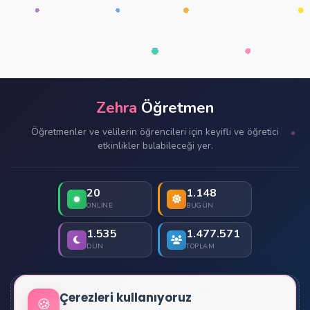
Zehra
Öğretmen
Öğretmenler ve velilerin öğrencileri için keyifli ve öğretici
etkinlikler bulabileceği yer.
20
1.148
ONLINE
BUGÜN
1.535
1.477.571
DÜN
TOPLAM
Çerezleri kullanıyoruz
İletişim
🍪