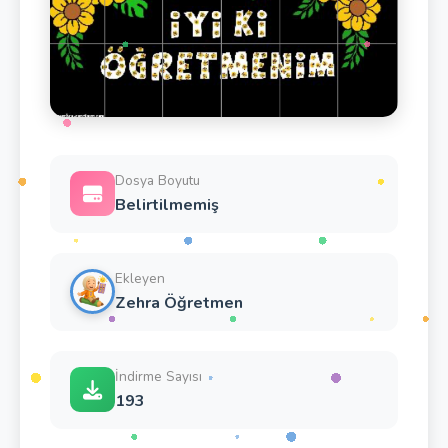
Dosya Boyutu
Belirtilmemiş
Ekleyen
Zehra Öğretmen
İndirme Sayısı
193