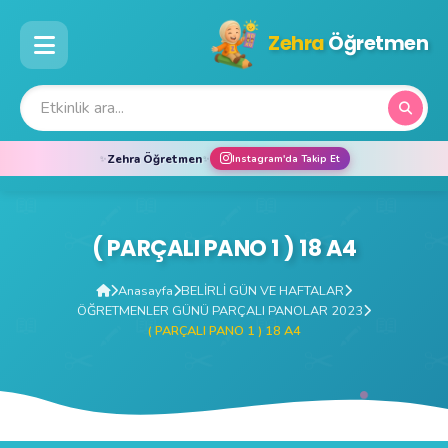
Zehra
Öğretmen
Zehra Öğretmen
✨
✨
Instagram'da Takip Et
( PARÇALI PANO 1 ) 18 A4
Anasayfa
BELİRLİ GÜN VE HAFTALAR
ÖĞRETMENLER GÜNÜ PARÇALI PANOLAR 2023
( PARÇALI PANO 1 ) 18 A4