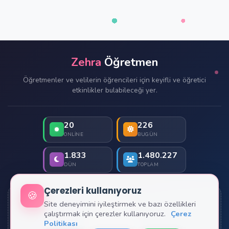
Zehra
Öğretmen
Öğretmenler ve velilerin öğrencileri için keyifli ve öğretici
etkinlikler bulabileceği yer.
20
226
ONLINE
BUGÜN
1.833
1.480.227
DÜN
TOPLAM
Çerezleri kullanıyoruz
🍪
İletişim
Site deneyimini iyileştirmek ve bazı özellikleri
çalıştırmak için çerezler kullanıyoruz.
Çerez
Politikası
Hakkımızda