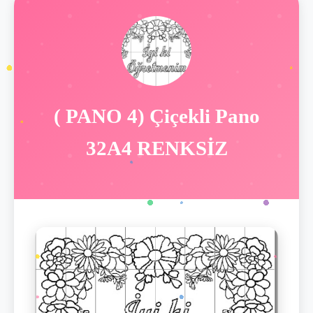
( PANO 4) Çiçekli Pano
32A4 RENKSİZ