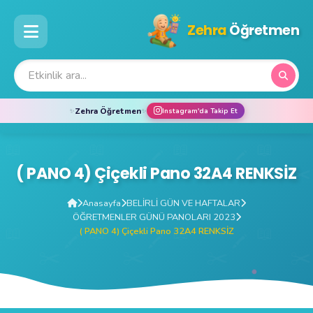
Zehra
Öğretmen
Zehra Öğretmen
✨
✨
Instagram'da Takip Et
( PANO 4) Çiçekli Pano 32A4 RENKSİZ
Anasayfa
BELİRLİ GÜN VE HAFTALAR
ÖĞRETMENLER GÜNÜ PANOLARI 2023
( PANO 4) Çiçekli Pano 32A4 RENKSİZ