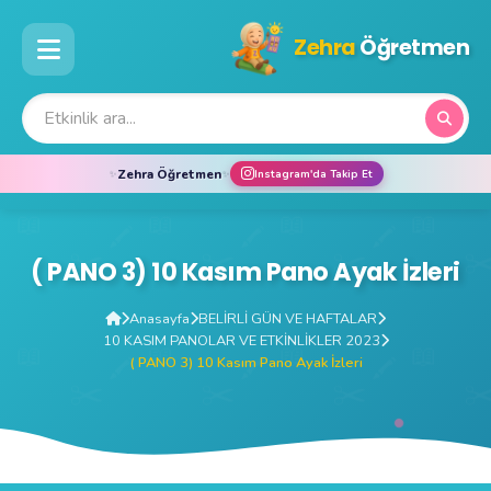
Zehra
Öğretmen
Zehra Öğretmen
✨
✨
Instagram'da Takip Et
( PANO 3) 10 Kasım Pano Ayak İzleri
Anasayfa
BELİRLİ GÜN VE HAFTALAR
10 KASIM PANOLAR VE ETKİNLİKLER 2023
( PANO 3) 10 Kasım Pano Ayak İzleri