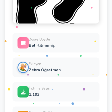
Dosya Boyutu
Belirtilmemiş
Ekleyen
Zehra Öğretmen
İndirme Sayısı
1.193