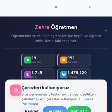
Zehra
Öğretmen
Öğretmenler ve velilerin öğrencileri için keyifli ve öğretici
etkinlikler bulabileceği yer.
29
952
ONLINE
BUGÜN
1.745
1.479.120
DÜN
TOPLAM
Çerezleri kullanıyoruz
🍪
Site deneyimini iyileştirmek ve bazı özellikleri
İletişim
çalıştırmak için çerezler kullanıyoruz.
Çerez
Politikası
Hakkımızda
Reddet
Tercihler
Kabul Et