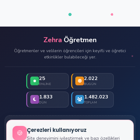
Zehra
Öğretmen
Öğretmenler ve velilerin öğrencileri için keyifli ve öğretici
etkinlikler bulabileceği yer.
25
2.022
ONLINE
BUGÜN
1.833
1.482.023
DÜN
TOPLAM
İletişim
Çerezleri kullanıyoruz
🍪
Site deneyimini iyileştirmek ve bazı özellikleri
Hakkımızda