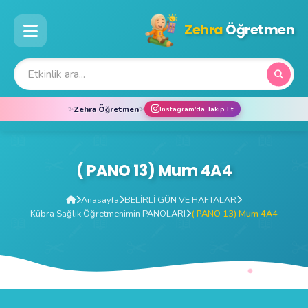
Zehra
Öğretmen
Zehra Öğretmen
✨
✨
Instagram'da Takip Et
( PANO 13) Mum 4A4
Anasayfa
BELİRLİ GÜN VE HAFTALAR
Kübra Sağlık Öğretmenimin PANOLARI
( PANO 13) Mum 4A4