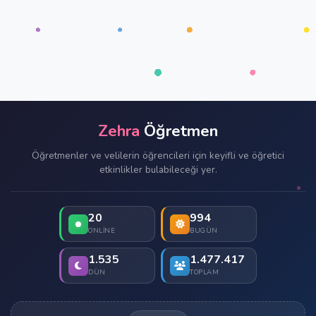
Zehra
Öğretmen
Öğretmenler ve velilerin öğrencileri için keyifli ve öğretici
etkinlikler bulabileceği yer.
20
994
ONLINE
BUGÜN
1.535
1.477.417
DÜN
TOPLAM