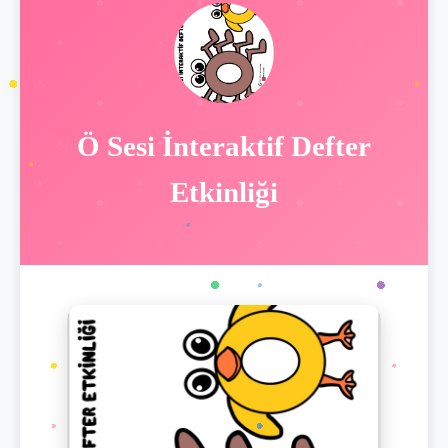
Ö Sesi İnteraktif Defter
Etkinliği