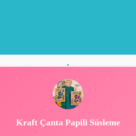
Kraft Çanta Papili Süsleme