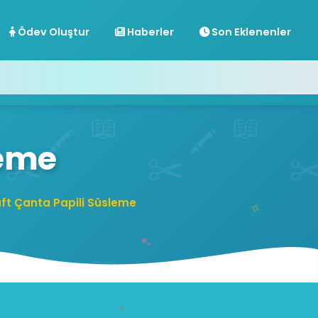
Ödev Oluştur
Haberler
Son Eklenenler
leme
aft Çanta Papili Süsleme