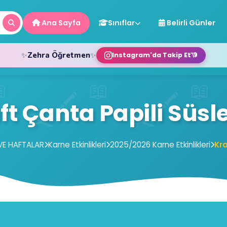
Ana Sayfa
Sınıflar
Belirli Günler
Zehra Öğretmen
Instagram'da Takip Et
✨
✨
ft Çanta Papili Süs
 VE HAFTALAR
Karne Etkinlikleri
2025/2026 Karne Etkinlikleri
Kr