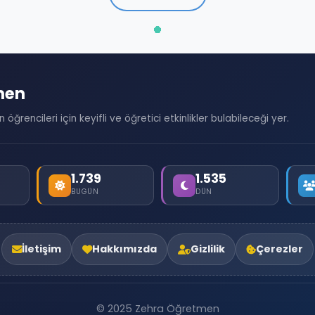
men
öğrencileri için keyifli ve öğretici etkinlikler bulabileceği yer.
1.739
1.535
BUGÜN
DÜN
İletişim
Hakkımızda
Gizlilik
Çerezler
© 2025 Zehra Öğretmen