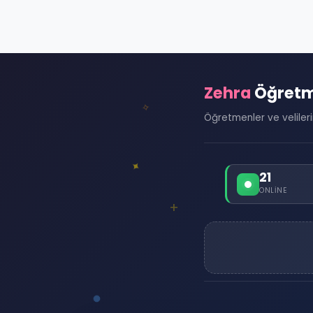
Zehra
Öğret
Öğretmenler ve velilerin 
21
ONLINE