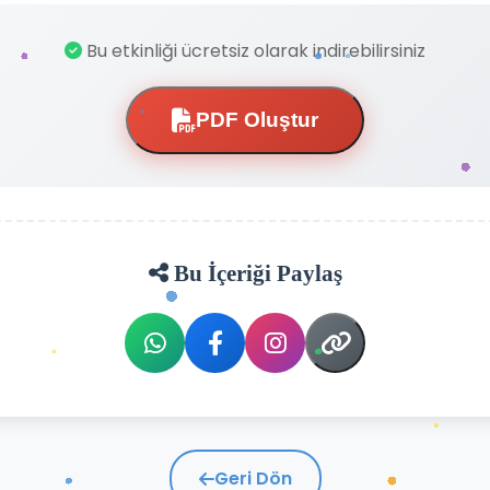
Bu etkinliği ücretsiz olarak indirebilirsiniz
PDF Oluştur
Bu İçeriği Paylaş
Geri Dön