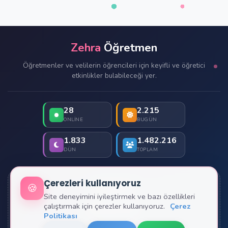
Zehra
Öğretmen
Öğretmenler ve velilerin öğrencileri için keyifli ve öğretici
etkinlikler bulabileceği yer.
28
2.215
ONLINE
BUGÜN
1.833
1.482.216
DÜN
TOPLAM
Çerezleri kullanıyoruz
🍪
İletişim
Site deneyimini iyileştirmek ve bazı özellikleri
çalıştırmak için çerezler kullanıyoruz.
Çerez
Hakkımızda
Politikası