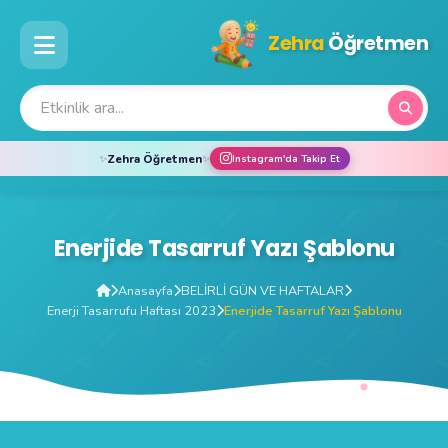
Zehra
Öğretmen
Zehra Öğretmen
Instagram'da Takip Et
✨
✨
Enerjide Tasarruf Yazı Şablonu
Anasayfa
BELİRLİ GÜN VE HAFTALAR
Enerji Tasarrufu Haftası 2023
Enerjide Tasarruf Yazı Şablonu