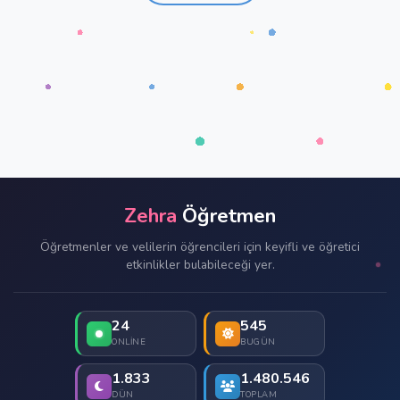
Zehra
Öğretmen
Öğretmenler ve velilerin öğrencileri için keyifli ve öğretici
etkinlikler bulabileceği yer.
24
545
ONLINE
BUGÜN
1.833
1.480.546
DÜN
TOPLAM