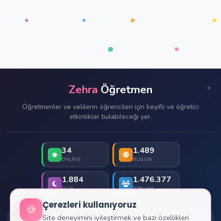
Zehra
Öğretmen
Öğretmenler ve velilerin öğrencileri için keyifli ve öğretici
etkinlikler bulabileceği yer.
34
1.489
ONLINE
BUGÜN
1.884
1.476.377
DÜN
TOPLAM
Çerezleri kullanıyoruz
🍪
Site deneyimini iyileştirmek ve bazı özellikleri