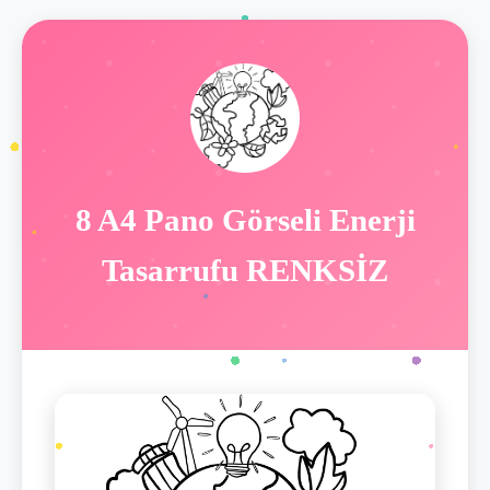
8 A4 Pano Görseli Enerji
Tasarrufu RENKSİZ