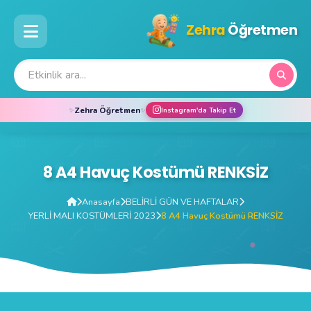
Zehra
Öğretmen
Zehra Öğretmen
✨
✨
Instagram'da Takip Et
8 A4 Havuç Kostümü RENKSİZ
Anasayfa
BELİRLİ GÜN VE HAFTALAR
YERLİ MALI KOSTÜMLERİ 2023
8 A4 Havuç Kostümü RENKSİZ