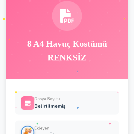
8 A4 Havuç Kostümü
RENKSİZ
Dosya Boyutu
Belirtilmemiş
Ekleyen