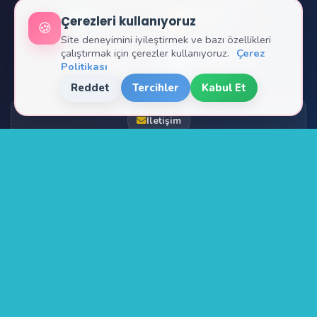
27
1.355
Çerezleri kullanıyoruz
🍪
ONLINE
BUGÜN
Site deneyimini iyileştirmek ve bazı özellikleri
çalıştırmak için çerezler kullanıyoruz.
Çerez
1.833
1.481.356
Politikası
DÜN
TOPLAM
Reddet
Tercihler
Kabul Et
İletişim
Hakkımızda
Gizlilik
Çerezler
© 2025 Zehra Öğretmen
Öğretmenler için ❤️ ile yapıldı.