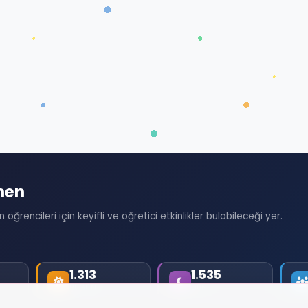
men
öğrencileri için keyifli ve öğretici etkinlikler bulabileceği yer.
1.313
1.535
BUGÜN
DÜN