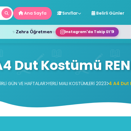
Ana Sayfa
Sınıflar
Belirli Günler
Zehra Öğretmen
✨
✨
Instagram'da Takip Et
A4 Dut Kostümü REN
LİRLİ GÜN VE HAFTALAR
YERLİ MALI KOSTÜMLERİ 2023
4 A4 Dut