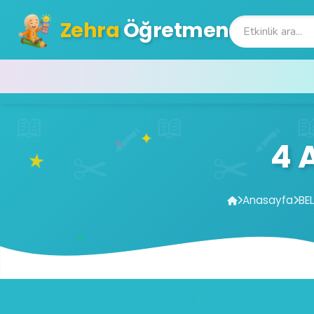
Zehra
Öğretmen
4 
Anasayfa
BE