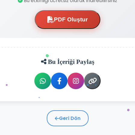
Bu etkinliği ücretsiz olarak indirebilirsiniz
PDF Oluştur
Bu İçeriği Paylaş
Geri Dön