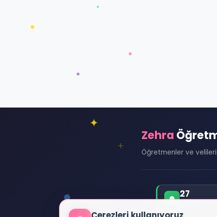
Zehra
Öğret
Öğretmenler ve velilerin 
27
ONLINE
Çerezleri kullanıyoruz