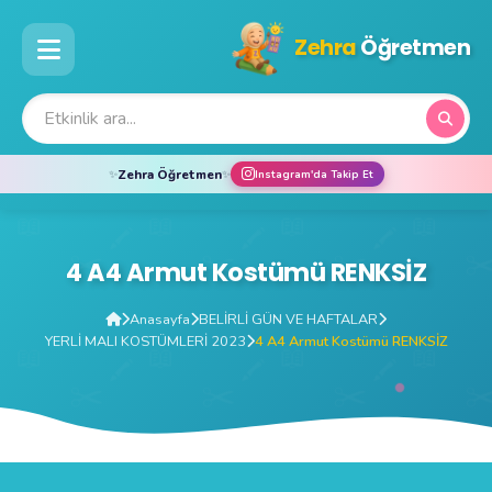
Zehra
Öğretmen
Zehra Öğretmen
Instagram'da Takip Et
✨
✨
4 A4 Armut Kostümü RENKSİZ
Anasayfa
BELİRLİ GÜN VE HAFTALAR
YERLİ MALI KOSTÜMLERİ 2023
4 A4 Armut Kostümü RENKSİZ