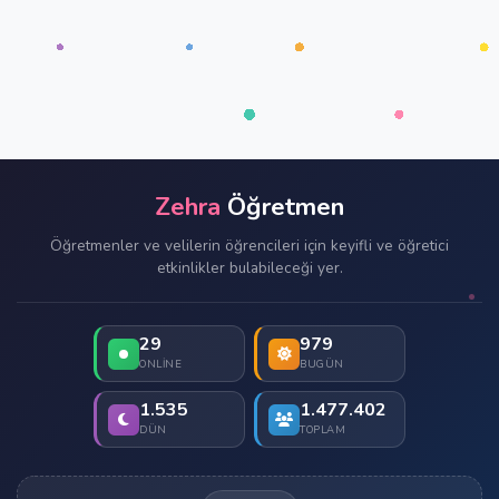
Zehra
Öğretmen
Öğretmenler ve velilerin öğrencileri için keyifli ve öğretici
etkinlikler bulabileceği yer.
29
979
ONLINE
BUGÜN
1.535
1.477.402
DÜN
TOPLAM