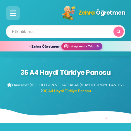
Zehra
Öğretmen
Zehra Öğretmen
✨
✨
Instagram'da Takip Et
36 A4 Haydi Türkiye Panosu
Anasayfa
BELİRLİ GÜN VE HAFTALAR
HAYDİ TÜRKİYE PANOSU
36 A4 Haydi Türkiye Panosu