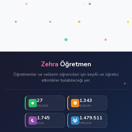
Zehra
Öğretmen
Öğretmenler ve velilerin öğrencileri için keyifli ve öğretici
etkinlikler bulabileceği yer.
27
1.343
ONLINE
BUGÜN
1.745
1.479.511
DÜN
TOPLAM