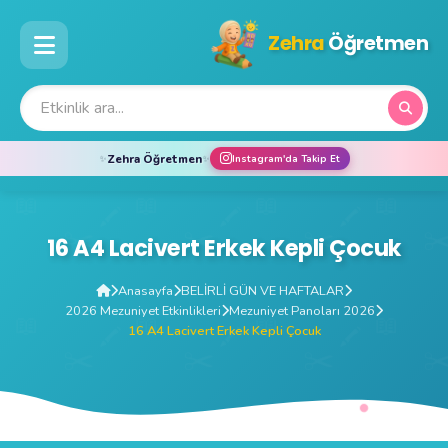
Zehra
Öğretmen
Zehra Öğretmen
Instagram'da Takip Et
✨
✨
16 A4 Lacivert Erkek Kepli Çocuk
Anasayfa
BELİRLİ GÜN VE HAFTALAR
2026 Mezuniyet Etkinlikleri
Mezuniyet Panoları 2026
16 A4 Lacivert Erkek Kepli Çocuk