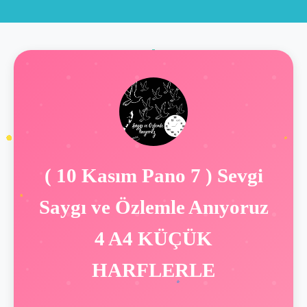
( 10 Kasım Pano 7 ) Sevgi
Saygı ve Özlemle Anıyoruz
4 A4 KÜÇÜK
HARFLERLE