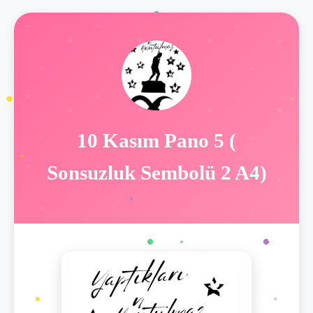
10 Kasım Pano 5 (
Sonsuzluk Sembolü 2 A4)