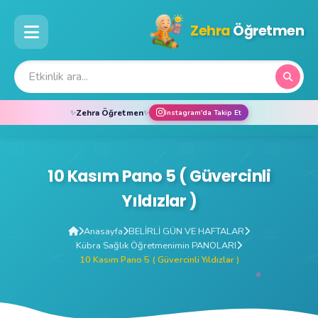
Zehra
Öğretmen
Zehra Öğretmen
✨
✨
Instagram'da Takip Et
10 Kasım Pano 5 ( Güvercinli
Yıldızlar )
Anasayfa
BELİRLİ GÜN VE HAFTALAR
Kübra Sağlık Öğretmenimin PANOLARI
10 Kasım Pano 5 ( Güvercinli Yıldızlar )