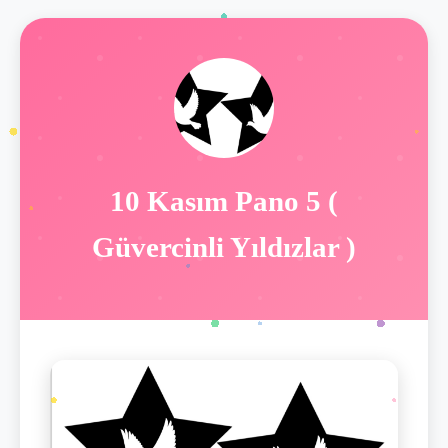
10 Kasım Pano 5 (
Güvercinli Yıldızlar )