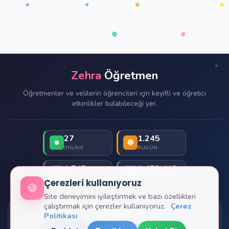
Zehra
Öğretmen
Öğretmenler ve velilerin öğrencileri için keyifli ve öğretici
etkinlikler bulabileceği yer.
27
1.245
ONLINE
BUGÜN
1.745
1.479.413
DÜN
TOPLAM
Çerezleri kullanıyoruz
🍪
Site deneyimini iyileştirmek ve bazı özellikleri
çalıştırmak için çerezler kullanıyoruz.
Çerez
Politikası
İletişim