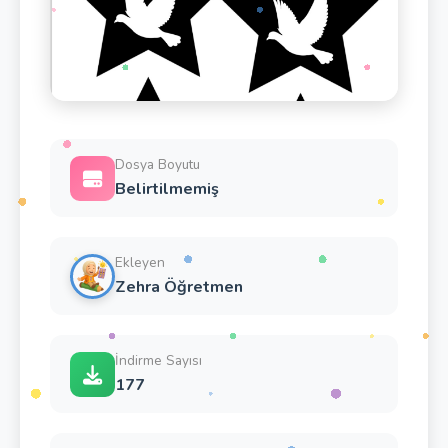
Dosya Boyutu
Belirtilmemiş
Ekleyen
Zehra Öğretmen
İndirme Sayısı
177