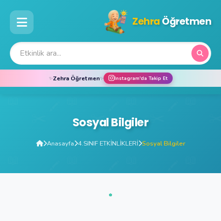
Zehra
Öğretmen
Zehra Öğretmen
✨
✨
Instagram'da Takip Et
Sosyal Bilgiler
Anasayfa
4.SINIF ETKİNLİKLERİ
Sosyal Bilgiler