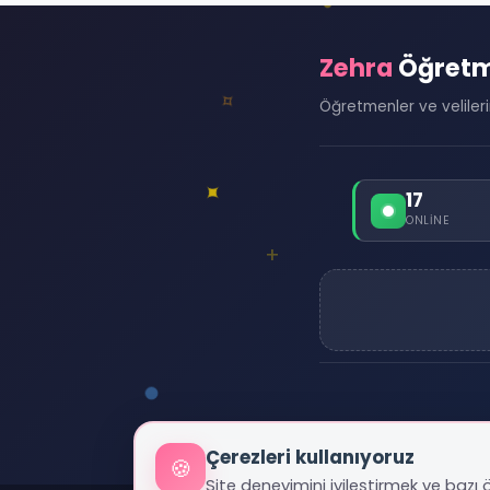
Zehra
Öğret
Öğretmenler ve velilerin 
17
ONLINE
Çerezleri kullanıyoruz
🍪
Site deneyimini iyileştirmek ve bazı öz