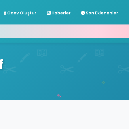
Ödev Oluştur
Haberler
Son Eklenenler
f