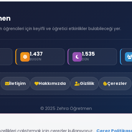
men
öğrencileri için keyifli ve öğretici etkinlikler bulabileceği yer.
1.437
1.535
BUGÜN
DÜN
İletişim
Hakkımızda
Gizlilik
Çerezler
© 2025 Zehra Öğretmen
Öğretmenler için ❤️ ile yapıldı.
ellikleri çalıştırmak için çerezler kullanıyoruz.
Çerez Politikas