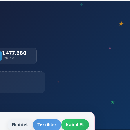
1.477.860
TOPLAM
Reddet
Tercihler
Kabul Et
ı