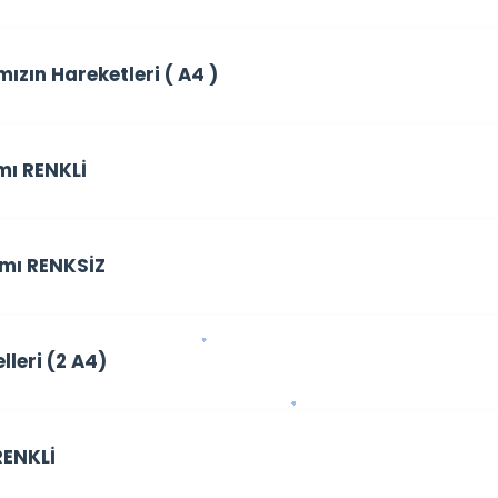
zın Hareketleri ( A4 )
mı RENKLİ
ımı RENKSİZ
lleri (2 A4)
RENKLİ