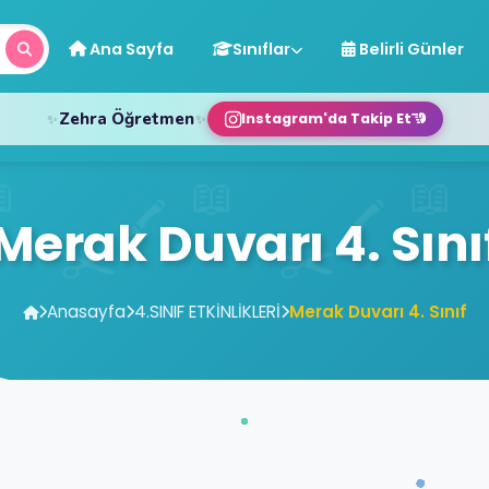
Ana Sayfa
Sınıflar
Belirli Günler
✨
✨
Zehra Öğretmen
Instagram'da Takip Et
Merak Duvarı 4. Sını
Anasayfa
4.SINIF ETKİNLİKLERİ
Merak Duvarı 4. Sınıf