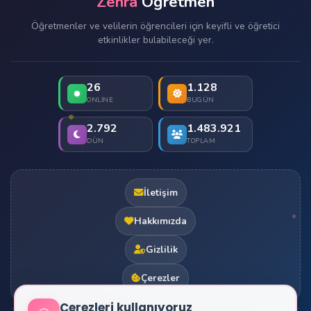
Zehra
Öğretmen
Öğretmenler ve velilerin öğrencileri için keyifli ve öğretici
etkinlikler bulabileceği yer.
26
1.128
ONLINE
BUGÜN
2.792
1.483.921
DÜN
TOPLAM
İletişim
Hakkımızda
Gizlilik
Çerezler
Çerezleri kullanıyoruz