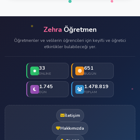
Zehra
Öğretmen
Öğretmenler ve velilerin öğrencileri için keyifli ve öğretici
etkinlikler bulabileceği yer.
33
651
ONLINE
BUGÜN
1.745
1.478.819
DÜN
TOPLAM
İletişim
Hakkımızda