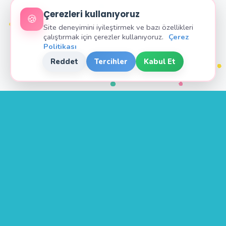
Çerezleri kullanıyoruz
🍪
Site deneyimini iyileştirmek ve bazı özellikleri
çalıştırmak için çerezler kullanıyoruz.
Çerez
Politikası
Reddet
Tercihler
Kabul Et
Zehra
Öğretmen
Öğretmenler ve velilerin öğrencileri için keyifli ve öğretici
etkinlikler bulabileceği yer.
22
1.433
ONLINE
BUGÜN
1.535
1.477.856
DÜN
TOPLAM